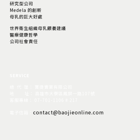
研究型公司
Medela 的創新
母乳的巨大好處
世界衛生組織母乳餵養建議
醫療健康哲學
公司社會責任
SERVICE
總 代 理： 寶捷實業有限公司
地
址： 高雄市大寮區鳳屏一路107號
客服專線： 07-701-1106 # 217
contact@baojieonline.com
電子信箱：