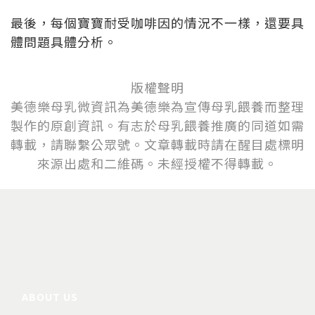
最後，每個寶寶耐受咖啡因的情況不一樣，還要具
體問題具體分析。
版權聲明
美德樂母乳微資訊為美德樂為宣傳母乳餵養而整理
製作的原創資訊。有志於母乳
餵
養推廣的同道如需
轉載，請聯繫公眾號。文章轉載時請在醒目處標明
來源出處和二維碼。未經授權不得轉載。
ABOUT US