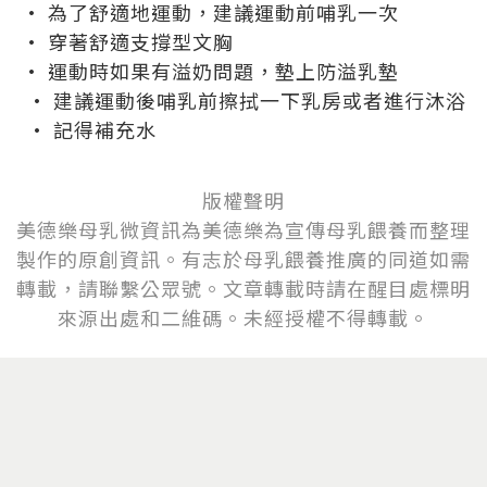
· 為了舒適地運動，建議運動前哺乳一次
· 穿著舒適支撐型文胸
· 運動時如果有溢奶問題，墊上防溢乳墊
· 建議運動後哺乳前擦拭一下乳房或者進行沐浴
· 記得補充水
版權聲明
美德樂母乳微資訊為美德樂為宣傳母乳餵養而整理
製作的原創資訊。有志於母乳
餵
養推廣的同道如需
轉載，請聯繫公眾號。文章轉載時請在醒目處標明
來源出處和二維碼。未經授權不得轉載。