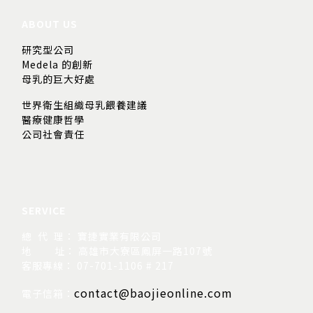
ABOUT US
研究型公司
Medela 的創新
母乳的巨大好處
世界衛生組織母乳餵養建議
醫療健康哲學
公司社會責任
SERVICE
總 代 理： 寶捷實業有限公司
地
址： 高雄市大寮區鳳屏一路107號
客服專線： 07-701-1106 # 217
contact@baojieonline.com
電子信箱：