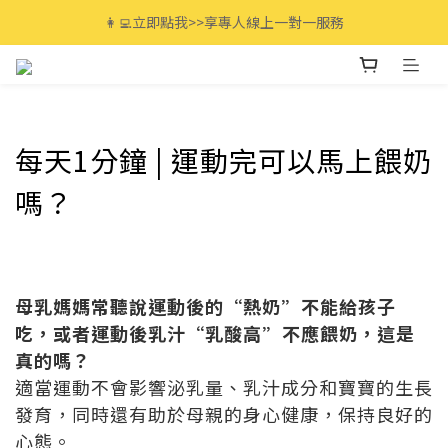
全館滿$3000免運🚚 最高享12期分期零利率!
👩‍💻立即點我>>享專人線上一對一服務
全館滿$3000免運🚚 最高享12期分期零利率!
每天1分鐘 | 運動完可以馬上餵奶
嗎？
母乳媽媽常聽說運動後的“熱奶”不能給孩子
吃，或者運動後乳汁“乳酸高”不應餵奶，這是
真的嗎？
適當運動不會影響泌乳量、乳汁成分和寶寶的生長
發育，同時還有助於母親的身心健康，保持良好的
心態。