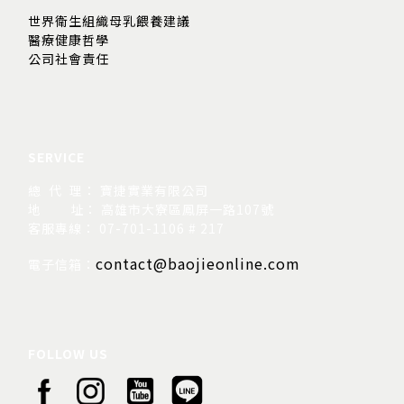
世界衛生組織母乳餵養建議
醫療健康哲學
公司社會責任
SERVICE
總 代 理： 寶捷實業有限公司
地
址： 高雄市大寮區鳳屏一路107號
客服專線： 07-701-1106 # 217
contact@baojieonline.com
電子信箱：
FOLLOW US