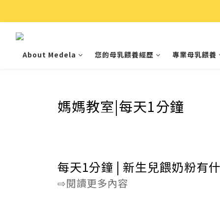
About Medela
您的母乳餵養經歷
專業母乳餵養
媽媽教室|每天1分鐘
每天1分鐘 | 新生兒餵奶粉
閱讀更多內容
⇨