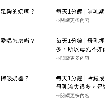
有足夠的奶嗎？
每天1分鐘 | 哺
閱讀更多內容
⇨
不愛喝怎麼辦？
每天1分鐘 | 母
多，所以母乳不如
閱讀更多內容
⇨
選擇吸奶器？
每天1分鐘 | 冷
母乳流失很多，是
閱讀更多內容
⇨