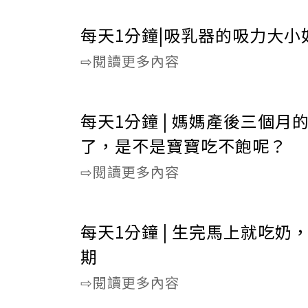
每天1分鐘|吸乳器的吸力大小
閱讀更多內容
⇨
每天1分鐘 | 媽媽產後三個
了，是不是寶寶吃不飽呢？
閱讀更多內容
⇨
每天1分鐘 | 生完馬上就吃
期
閱讀更多內容
⇨